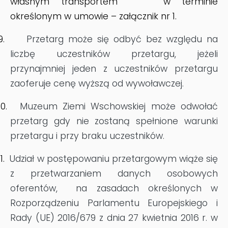
własnym transportem w terminie
określonym w umowie – załącznik nr 1.
9.
Przetarg może się odbyć bez względu na
liczbę uczestników przetargu, jeżeli
przynajmniej jeden z uczestników przetargu
zaoferuje cenę wyższą od wywoławczej.
10.
Muzeum Ziemi Wschowskiej może odwołać
przetarg gdy nie zostaną spełnione warunki
przetargu i przy braku uczestników.
11.
Udział w postępowaniu przetargowym wiąże się
z przetwarzaniem danych osobowych
oferentów, na zasadach określonych w
Rozporządzeniu Parlamentu Europejskiego i
Rady (UE) 2016/679 z dnia 27 kwietnia 2016 r. w