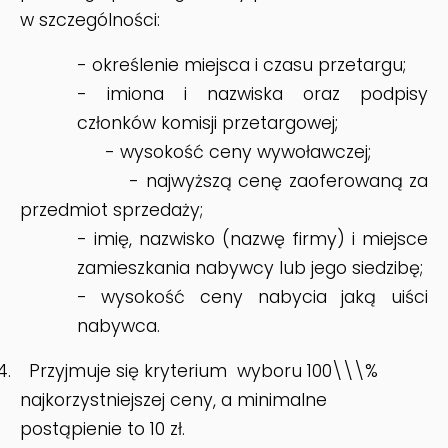
w szczególności:
- określenie miejsca i czasu przetargu;
- imiona i nazwiska oraz podpisy
członków komisji przetargowej;
- wysokość ceny wywoławczej;
- najwyższą cenę zaoferowaną za
przedmiot sprzedaży;
- imię, nazwisko (nazwę firmy) i miejsce
zamieszkania nabywcy lub jego siedzibę;
- wysokość ceny nabycia jaką uiści
nabywca.
4.
Przyjmuje się kryterium wyboru 100\\\%
najkorzystniejszej ceny, a minimalne
postąpienie to 10 zł.