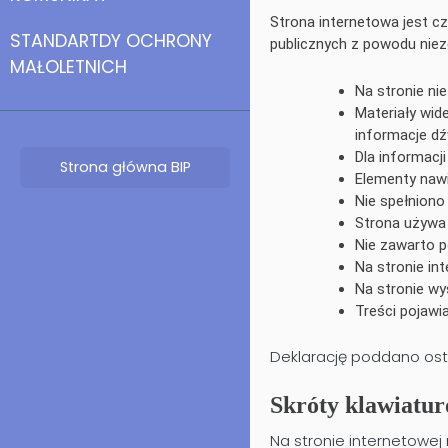
Strona internetowa jest cz
STANDARTDY OCHRONY
publicznych z powodu niez
MAŁOLETNICH
Na stronie ni
Materiały wid
informacje d
Dla informacji
Strona główna BIP
Elementy naw
Nie spełnion
Strona używa 
Nie zawarto p
Na stronie in
Na stronie wy
Treści pojawia
Deklarację poddano ostat
Skróty klawiatu
Na stronie internetowe