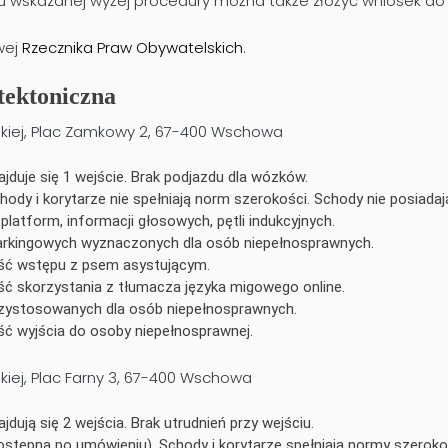
u wskazanej wyżej procedury można także złożyć wniosek do
wej
Rzecznika Praw Obywatelskich
.
tektoniczna
iej, Plac Zamkowy 2, 67-400 Wschowa
jduje się 1 wejście. Brak podjazdu dla wózków.
chody i korytarze nie spełniają norm szerokości. Schody nie posiadaj
 platform, informacji głosowych, pętli indukcyjnych.
parkingowych wyznaczonych dla osób niepełnosprawnych.
ść wstępu z psem asystującym.
ć skorzystania z tłumacza języka migowego online.
rzystosowanych dla osób niepełnosprawnych.
ć wyjścia do osoby niepełnosprawnej.
ej, Plac Farny 3, 67-400 Wschowa
dują się 2 wejścia. Brak utrudnień przy wejściu.
ostępna po umówieniu). Schody i korytarze spełniają normy szeroko