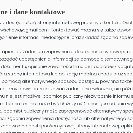
ne i dane kontaktowe
z dostępnością strony internetowej prosimy o kontakt. Oso
m.wschowa@gmail.com
. Kontaktować można się także dzwon
ępnienie informacji niedostępnej oraz składać żądania zape
pienia z żądaniem zapewnienia dostępności cyfrowej strony i
zażądać udostępnienia informacji za pomocą alternatywnego
dokumentu, opisanie zawartości filmu bez audiodeskrypcji i
tórą stronę internetową lub aplikację mobilną chodzi oraz sp
za pomocą alternatywnego sposobu dostępu,, powinna także o
publiczny powinien zrealizować żądanie niezwłocznie, nie późni
u nie jest możliwe, podmiot publiczny niezwłocznie informuj
ym termin ten nie może być dłuższy niż 2 miesiące od dnia w
iwe, podmiot publiczny może zaproponować alternatywny spo
zacji żądania zapewnienia dostępności lub alternatywnego 
zapewniana dostępności cyfrowej strony internetowej, aplikacj