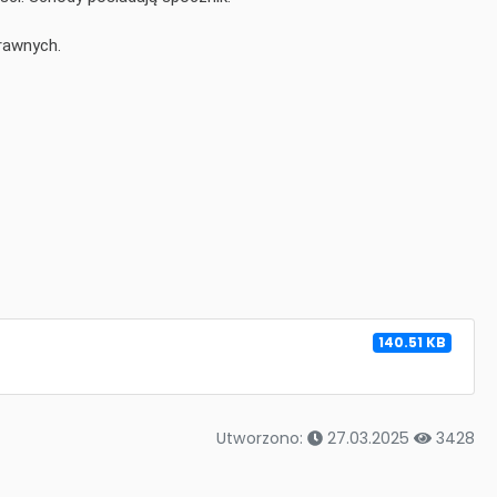
rawnych.
140.51 KB
Utworzono:
27.03.2025
3428