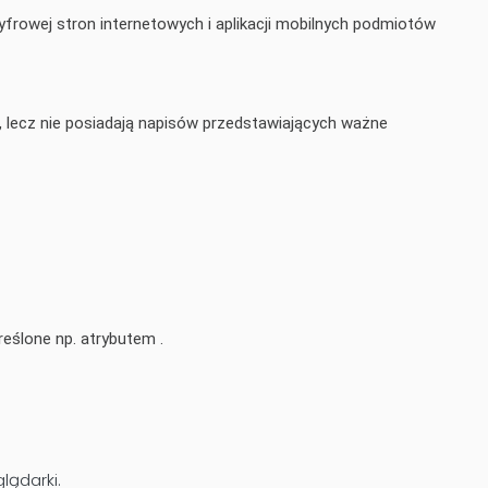
yfrowej stron internetowych i aplikacji mobilnych podmiotów
i, lecz nie posiadają napisów przedstawiających ważne
reślone np. atrybutem .
lądarki.