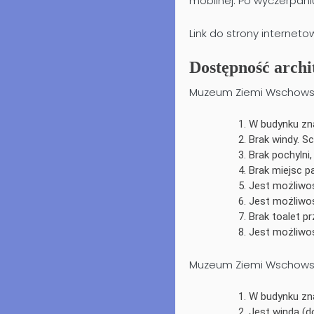
mobilnej. Po wyczerpani
Link do strony interneto
Dostępność archi
Muzeum Ziemi Wschowsk
W budynku zna
Brak windy. S
Brak pochylni,
Brak miejsc 
Jest możliwo
Jest możliwoś
Brak toalet p
Jest możliwoś
Muzeum Ziemi Wschowski
W budynku znaj
Jest winda (d