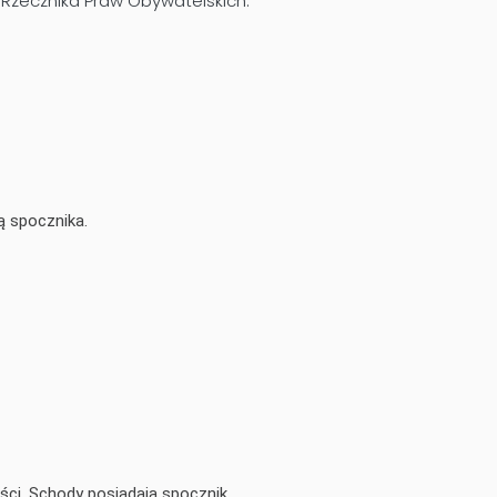
 Rzecznika Praw Obywatelskich.
ą spocznika.
ści. Schody posiadają spocznik.