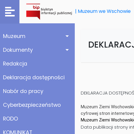
| Muzeum we Wschowie
Muzeum
DEKLARAC
Dokumenty
Redakcja
Deklaracja dostępności
Nabór do pracy
DEKLARACJA DOSTĘPNOŚ
Cyberbezpieczeństwo
Muzeum Ziemi Wschowski
cyfrowej stron internetow
RODO
Muzeum Ziemi Wschowski
Data publikacji strony i
KOMUNIKAT