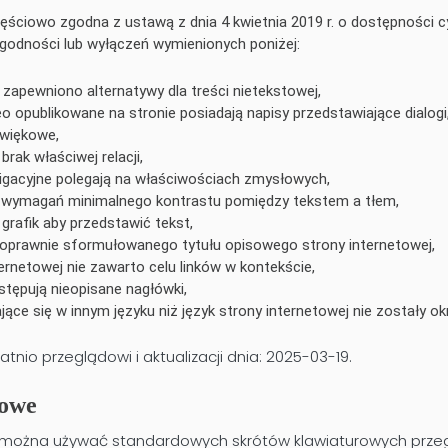
ęściowo zgodna z ustawą z dnia 4 kwietnia 2019 r. o dostępności c
godności lub wyłączeń wymienionych poniżej:
e zapewniono alternatywy dla treści nietekstowej,
eo opublikowane na stronie posiadają napisy przedstawiające dialog
źwiękowe,
 brak właściwej relacji,
igacyjne polegają na właściwościach zmysłowych,
o wymagań minimalnego kontrastu pomiędzy tekstem a tłem,
grafik aby przedstawić tekst,
oprawnie sformułowanego tytułu opisowego strony internetowej,
ternetowej nie zawarto celu linków w kontekście,
stępują nieopisane nagłówki,
jące się w innym języku niż język strony internetowej nie zostały ok
nio przeglądowi i aktualizacji dnia:
2025-03-19
.
rowe
j można używać standardowych skrótów klawiaturowych przeg