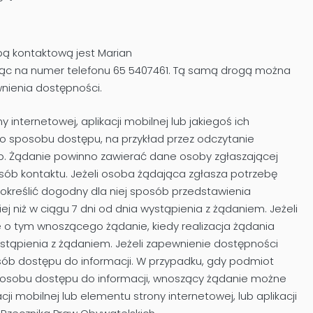
bą kontaktową jest
Marian
iąc na numer telefonu
65 5407461
. Tą samą drogą można
wnienia dostępności.
nternetowej, aplikacji mobilnej lub jakiegoś ich
 sposobu dostępu, na przykład przez odczytanie
tp. Żądanie powinno zawierać dane osoby zgłaszającej
osób kontaktu. Jeżeli osoba żądająca zgłasza potrzebę
kreślić dogodny dla niej sposób przedstawienia
ej niż w ciągu 7 dni od dnia wystąpienia z żądaniem. Jeżeli
e o tym wnoszącego żądanie, kiedy realizacja żądania
ystąpienia z żądaniem. Jeżeli zapewnienie dostępności
sób dostępu do informacji. W przypadku, gdy podmiot
sposobu dostępu do informacji, wnoszący żądanie możne
i mobilnej lub elementu strony internetowej, lub aplikacji