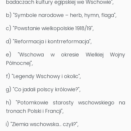
badaczach kultury egipskiej we Wschowie",
b) "Symbole narodowe – herb, hymn, flaga",
c) "Powstanie wielkopolskie 1918/19",
d) "Reformacja i kontrreformacja",
e) "Wschowa w okresie Wielkiej Wojny
Północnej",
f) "Legendy Wschowy i okolic",
g) "Co jadali polscy królowie?",
h) "Potomkowie starosty wschowskiego na
tronach Polski i Francji",
i) "Ziemia wschowska... czyli?",