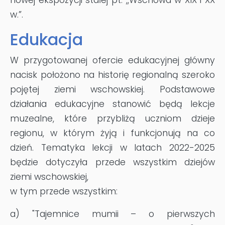
w.”.
Edukacja
W przygotowanej ofercie edukacyjnej główny
nacisk położono na historię regionalną szeroko
pojętej ziemi wschowskiej.
P
odstawowe
działania edukacyjne stanowi
ć będą
lekcje
muzealne
, które
przybliż
ą
uczniom dzieje
regionu, w którym żyją i funkcjonują na co
dzień.
Tematyka lekcji w latach 2022-2025
będzie dotyczyła przede wszystkim dziejów
ziemi wschowskiej,
w tym przede wszystkim:
a) "Tajemnice mumii – o pierwszych